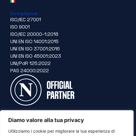
Compliance
ISO/IEC 27001
ISO 9001
ISO/IEC 20000-1:2018
UNI EN ISO 14001:2015
UNI EN ISO 37001:2016
UNI EN ISO 45001:2023
UNI/PdR 125:2022
PAS 24000:2022
Diamo valore alla tua privacy
© Copyright IT CENTRIC SPA – P.IVA IT04031090618 –
Powerer By
Utilizziamo i cookie per migliorare la tua esperienza di
Timeer Digital Studio