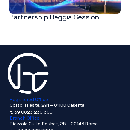
Partnership Reggia Session
N
P
Registered Oﬃce
Corso Trieste, 291 – 81100 Caserta
t. 39 0823 250 600
Branch Oﬃce
Piazzale Giulio Douhet, 25 – 00143 Roma