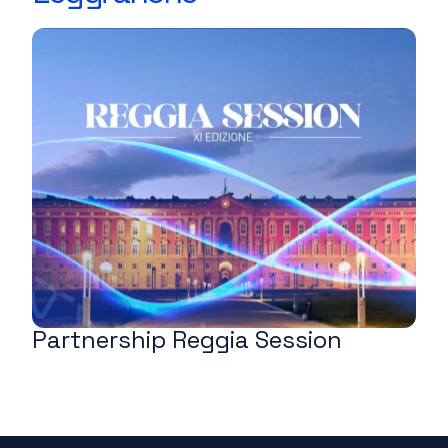
Partnership Reggia Session
N
P