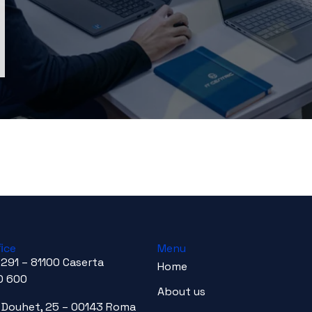
ﬃce
Menu
 291 – 81100 Caserta
Home
0 600
About us
io Douhet, 25 – 00143 Roma