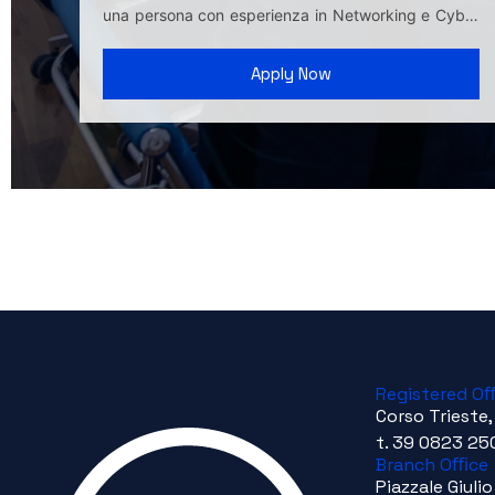
una persona con esperienza in Networking e Cyber
...
Apply Now
Registered O
Corso Trieste,
t. 39 0823 25
Branch Oﬃce
Piazzale Giul